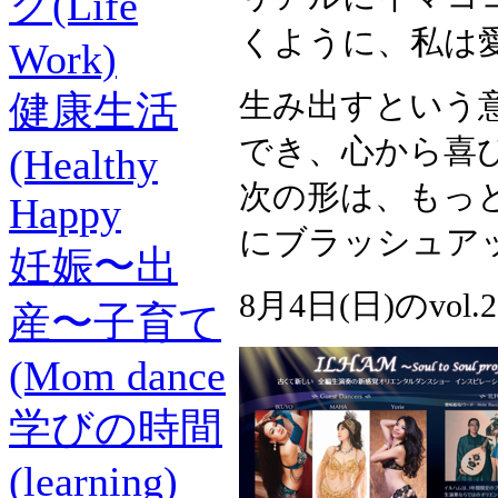
ク(Life
くように、私は
Work)
生み出すという意
健康生活
でき、心から喜
(Healthy
次の形は、もっ
Happy
にブラッシュア
妊娠〜出
8月4日(日)のv
産〜子育て
(Mom dance
学びの時間
(learning)