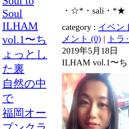
Soul to
・☆*・sali・*★
Soul
ILHAM
category :
イベント後記
vol.1〜ち
メント (0)
|
トラッ
2019年5月18日
ょっとし
ILHAM vol.
た裏
自然の中
で
福岡オー
プンクラ