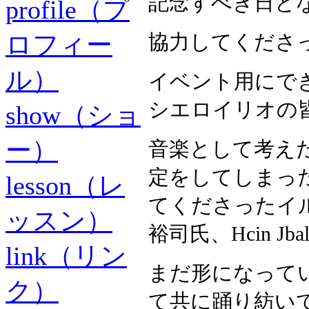
記念すべき日と
profile（プ
ロフィー
協力してくださ
ル）
イベント用にで
シエロイリオの
show（ショ
ー）
音楽として考え
定をしてしまっ
lesson（レ
てくださったイ
ッスン）
裕司氏、Hcin Jb
link（リン
まだ形になって
ク）
て共に踊り紡いて