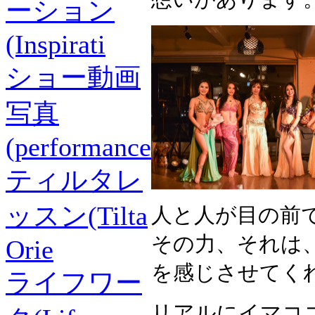
ーション
(Inspirati
ショー動画
写真
(performance
ティルタレ
ッスン(Tilta
人と人が目の前
その力、それは
Orie
を感じさせてく
ライフワー
リアルにイマコ