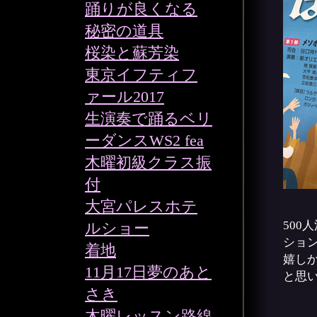
踊りが良くなる
秘密の道具
桜染と蘇芳染
東京イフティフ
ァール2017
生演奏で踊るベリ
ーダンスWS2 fea
木曜初級クラス振
付
大宮パレスホテ
500
ルショー
ショ
着地
嬉し
11月17日夢のあと
と思
さき
木曜レッスン路線