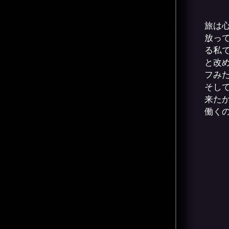
旅は
放っ
る私
と改
フみ
そし
来た
働く