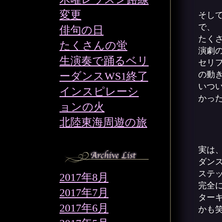
変更
そし
で、
俳句の日
たく
たくさんの蛍
演劇
生演奏で踊るベリ
セリ
ーダンスWS1終了
の動
いつ
インスピレーシ
かっ
ョンの火
北陸東海周遊の旅
実は
ダン
ステ
2017年8月
完全
2017年7月
ター
2017年6月
かも