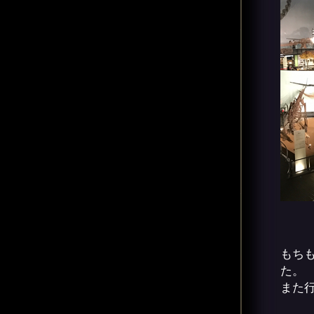
もち
た。
また