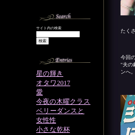
サイト内の検索
たく
今回
"夫
ンへ
星の輝き
オタワ2017
愛
今夜の木曜クラス
ベリーダンスと
女性性
小さな乾杯