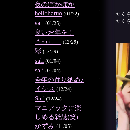
夜のぽかぽか
helloharuo
(01/22)
たく
たく
sali
(01/25)
良いお年を！
うっしー
(12/29)
彩
(12/29)
sali
(01/04)
sali
(01/04)
今年の踊り納め♪
イシス
(12/24)
Sali
(12/24)
マニアックに楽
しめる雑誌(笑)
かずみ
(11/05)