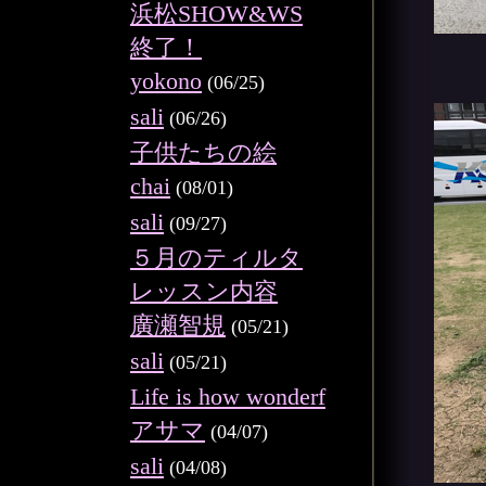
浜松SHOW&WS
終了！
yokono
(06/25)
sali
(06/26)
子供たちの絵
chai
(08/01)
sali
(09/27)
５月のティルタ
レッスン内容
廣瀬智規
(05/21)
sali
(05/21)
Life is how wonderf
アサマ
(04/07)
sali
(04/08)