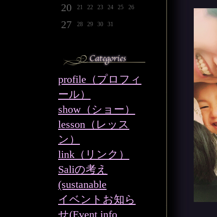
20
21
22
23
24
25
26
27
28
29
30
31
profile（プロフィ
ール）
show（ショー）
lesson（レッス
ン）
link（リンク）
Saliの考え
(sustanable
イベントお知ら
せ(Event info